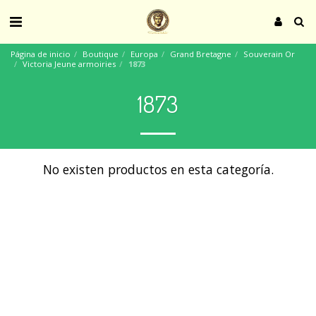
Página de inicio
Boutique
Europa
Grand Bretagne
Souverain Or
Victoria Jeune armoiries
1873
1873
No existen productos en esta categoría.