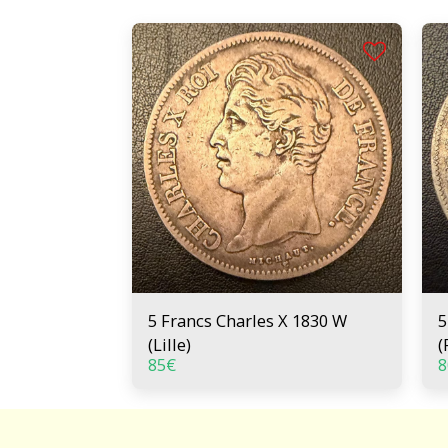
5 Francs Charles X 1830 W
5
(Lille)
(
85
€
8