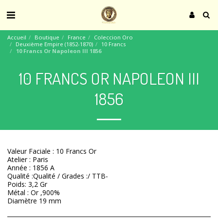
Accueil
Boutique
France
Coleccion Oro
Deuxième Empire (1852-1870)
10 Francs
10 Francs Or Napoleon III 1856
10 FRANCS OR NAPOLEON III
1856
Valeur Faciale : 10 Francs Or
Atelier : Paris
Année : 1856 A
Qualité :Qualité / Grades :/ TTB-
Poids: 3,2 Gr
Métal : Or ,900%
Diamètre 19 mm