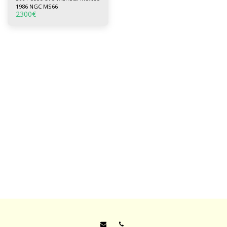
1986 NGC MS66
2300
€