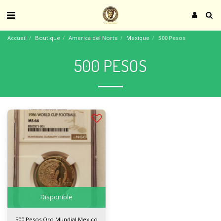
Accueil
Boutique
America del Norte
Mexique
500 Pesos
500 PESOS
Disponible
500 Pesos Oro Mundial Mexico