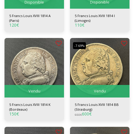
Disponible
Disponible
5 Francs Louis XVIII 1814 A
5 Francs Louis XVIII 1814 I
(Paris)
(Limoges)
120
€
110
€
-7.69%
Vendu
Vendu
5 Francs Louis XVIII 1814 K
5 Francs Louis XVIII 1814 BB
(Bordeaux)
(Strasburg)
150
€
600
€
650
€