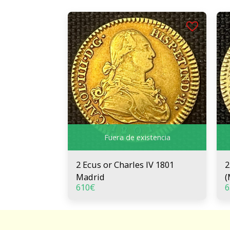
Fuera de existencia
2 Ecus or Charles IV 1801
2 
Madrid
(
610
€
6