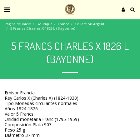
Página de inicio
Boutique
France
Collection Argent
5 Francs Charles X 1826 L (Bayonne)
5 FRANCS CHARLES X 1826 L
(BAYONNE)
Emisor Francia
Rey Carlos X (Charles X) (1824-1830)
Tipo Monedas circulantes normales
Años 1824-1826
Valor 5 Francs
Unidad monetaria Franc (1795-1959)
Composición Plata 903
Peso 25 g
Diámetro 37 mm