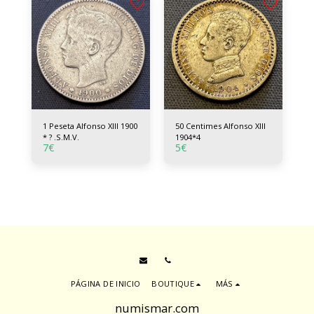
1 Peseta Alfonso XIII 1900
50 Centimes Alfonso XIII
* ? .S.M.V.
1904*4
7
€
5
€
PÁGINA DE INICIO
BOUTIQUE
MÁS
numismar.com