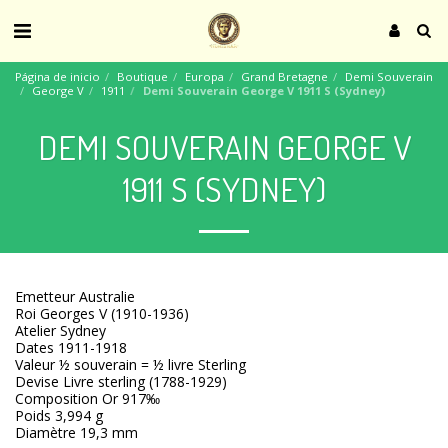
Página de inicio
Boutique
Europa
Grand Bretagne
Demi Souverain
George V
1911
Demi Souverain George V 1911 S (Sydney)
DEMI SOUVERAIN GEORGE V
1911 S (SYDNEY)
Emetteur Australie
Roi Georges V (1910-1936)
Atelier Sydney
Dates 1911-1918
Valeur ½ souverain = ½ livre Sterling
Devise Livre sterling (1788-1929)
Composition Or 917‰
Poids 3,994 g
Diamètre 19,3 mm