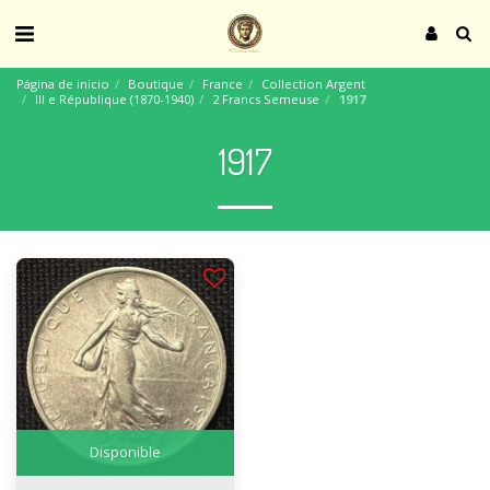
Página de inicio
Boutique
France
Collection Argent
III e République (1870-1940)
2 Francs Semeuse
1917
1917
Disponible