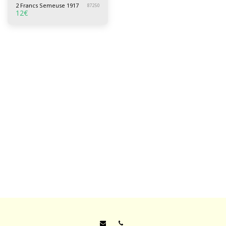
2 Francs Semeuse 1917
87250
12
€