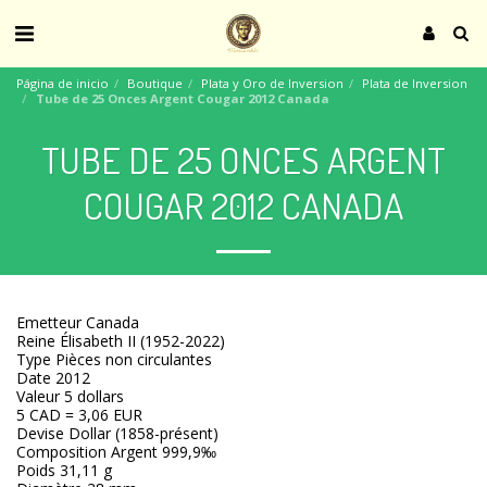
Página de inicio
Boutique
Plata y Oro de Inversion
Plata de Inversion
Tube de 25 Onces Argent Cougar 2012 Canada
TUBE DE 25 ONCES ARGENT
COUGAR 2012 CANADA
Emetteur Canada
Reine Élisabeth II (1952-2022)
Type Pièces non circulantes
Date 2012
Valeur 5 dollars
5 CAD = 3,06 EUR
Devise Dollar (1858-présent)
Composition Argent 999,9‰
Poids 31,11 g