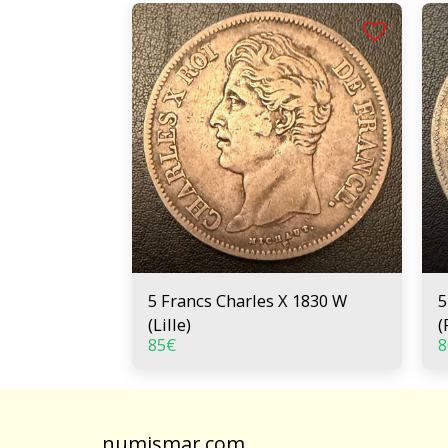
5 Francs Charles X 1830 W
5
(Lille)
(
85
€
8
numismar.com